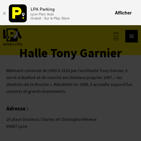
LPA Parking
Afficher
×
Lyon Parc Auto
Gratuit - Sur le Play Store
Halle Tony Garnier
LPA.FR
Bâtiment construit de 1909 à 1928 par l’architecte Tony Garnier, il
servit d’abattoir et de marché aux bestiaux jusqu’en 1967, « les
abattoirs de la Mouche ». Réhabilité en 1988, il accueille aujourd’hui
LISTE DES PARKINGS LPA MOBILITÉS
concerts et grands évenements.
Adresse :
CONTACT
20 place Docteurs Charles et Christophe Mérieux
69007 Lyon
©LPA PARKING 2026