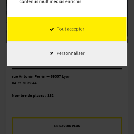
contenus multimédias enrichis.
Tout accepter
Musée des Confluences-Gerland
Personnaliser
Distance : 0,1 km
rue Antonin Perrin — 69007 Lyon
04 72 70 39 44
Nombre de places :
158
EN SAVOIR PLUS