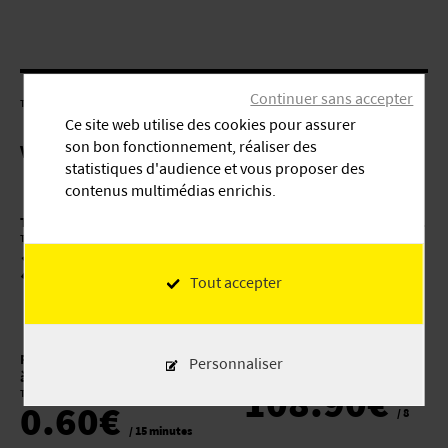
Continuer sans accepter
TARIFS
Ce site web utilise des cookies pour assurer
son bon fonctionnement, réaliser des
Voir les tarifs pour :
Voiture
statistiques d'audience et vous proposer des
contenus multimédias enrichis.
Tarif journalier
Par 15 minutes de 4 heures 01
Type de véhicule : Voiture
à 8 heures
34.00€
Type de véhicule : Voiture
0.55€
/ jour
Tout accepter
/ 15 minutes
Par 15 minutes de 8 heures 01
Abonnement 8 jours
Personnaliser
à 24 heures
Type de véhicule : Voiture
108.90€
Type de véhicule : Voiture
0.60€
/ 8
/ 15 minutes