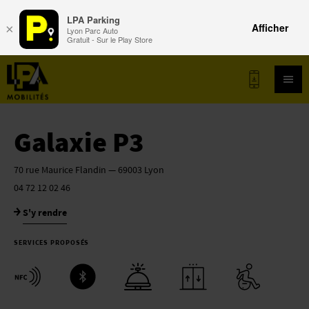
LPA Parking
Afficher
×
Lyon Parc Auto
Gratuit - Sur le Play Store
LPA.FR
Galaxie P3
70 rue Maurice Flandin — 69003 Lyon
04 72 12 02 46
LISTE DES PARKINGS LPA MOBILITÉS
S'y rendre
SERVICES PROPOSÉS
CONTACT
©LPA PARKING 2026