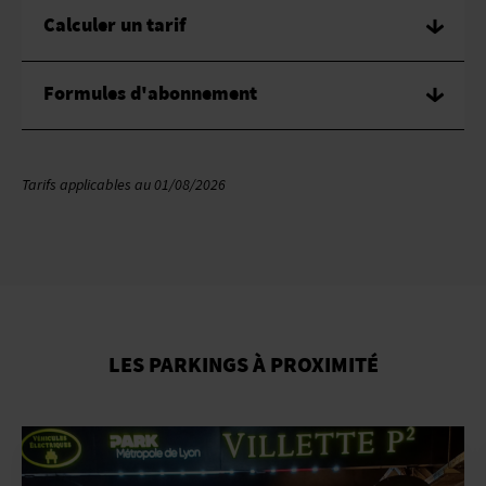
Calculer un tarif
DE DATE/HEURE
Formules d'abonnement
À DATE/HEURE
Voir les tarifs pour :
Voiture
Tarifs applicables au 01/08/2026
Abonnement illimité mensuel
Type de véhicule : Voiture
242.00€
/ mois
CALCULER LE TARIF
LES PARKINGS À PROXIMITÉ